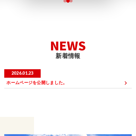
N
E
W
S
新
着
情
報
2026.01.23
ホームページを公開しました。