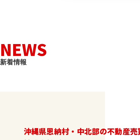
N
E
W
S
新
着
情
報
沖縄県恩納村・中北部の不動産売