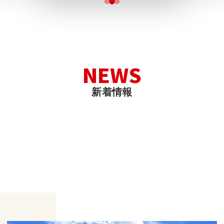
N
E
W
S
新
着
情
報