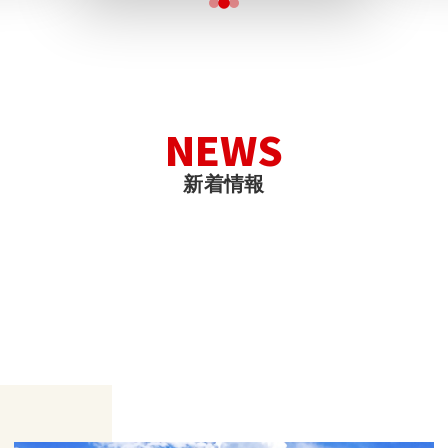
N
E
W
S
新
着
情
報