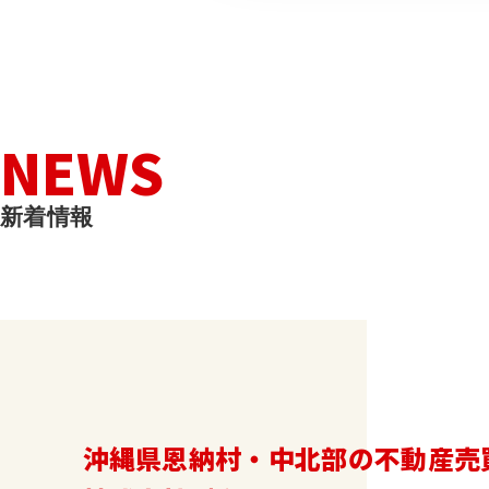
N
E
W
S
新
着
情
報
沖縄県恩納村・中北部の不動産売