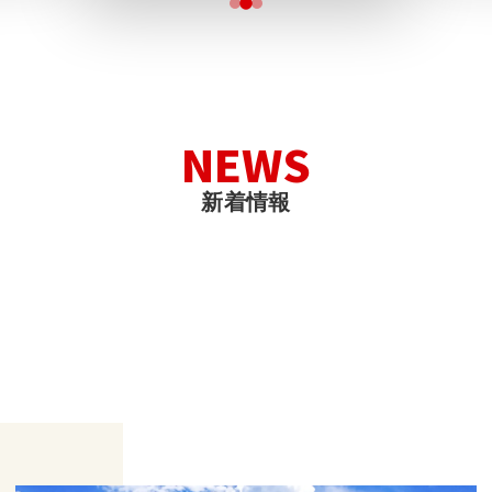
N
E
W
S
新
着
情
報