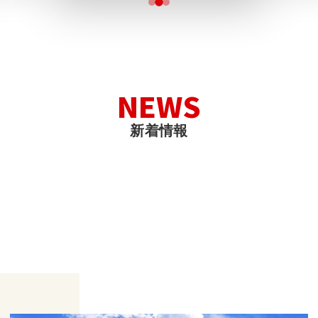
N
E
W
S
新
着
情
報