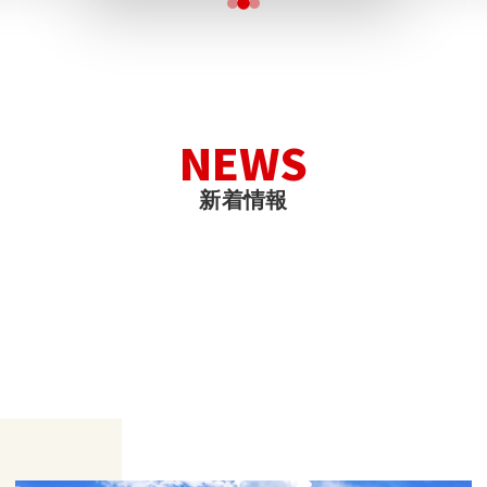
N
E
W
S
新
着
情
報