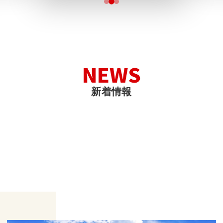
N
E
W
S
新
着
情
報