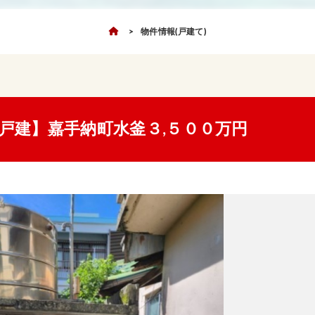
物件情報(戸建て)
戸建】嘉手納町水釜３,５００万円