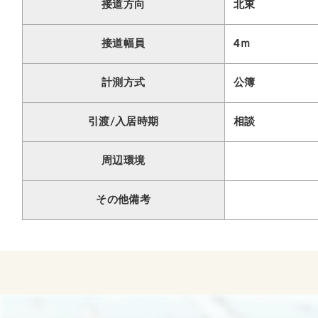
接道方向
北東
接道幅員
4ｍ
計測方式
公簿
引渡/入居時期
相談
周辺環境
その他備考