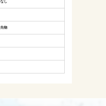
なし
先物