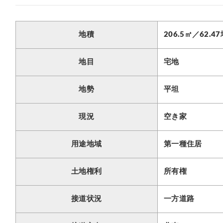
地積
206.5㎡／62.4
地目
宅地
地勢
平坦
現況
空き家
用途地域
第一種住居
土地権利
所有権
接道状況
一方道路