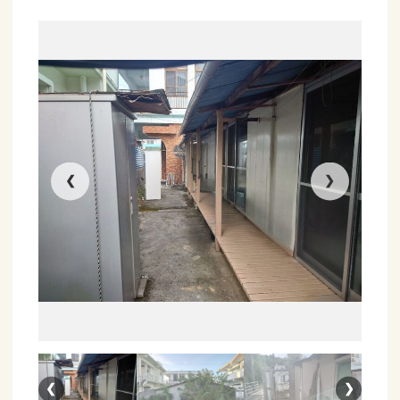
❮
❯
❮
❯