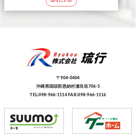
売りたい方
〒904-0404
沖縄県国頭郡恩納村瀬良垣706-5
TEL:098-966-1114 FAX:098-966-1116