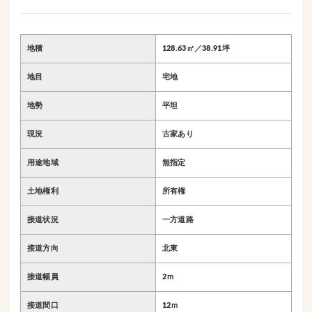
地積
128.63㎡／38.91坪
地目
宅地
地勢
平坦
現況
古家あり
用途地域
無指定
土地権利
所有権
接道状況
一方道路
接道方向
北東
接道幅員
2ｍ
接道間口
12ｍ