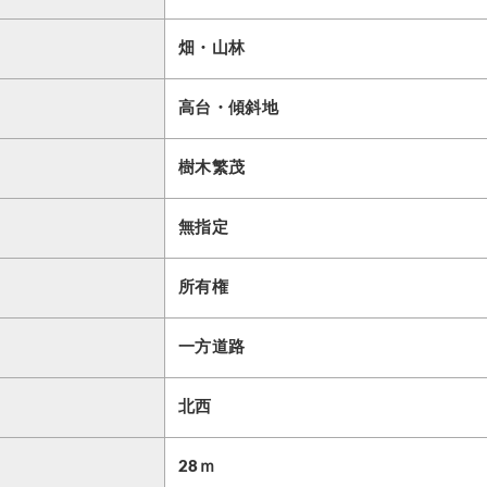
畑・山林
高台・傾斜地
樹木繁茂
無指定
所有権
一方道路
北西
28ｍ