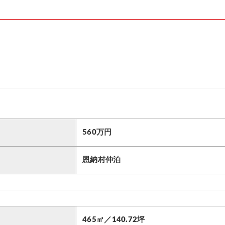
560万円
恩納村仲泊
465㎡／140.72坪