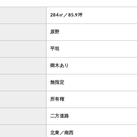
284㎡／85.9坪
原野
平坦
樹木あり
無指定
所有権
二方道路
北東／南西