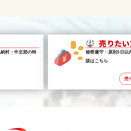
売りたい
恩納村・中北部の特
秘密厳守・原則5日以
談はこちら
売