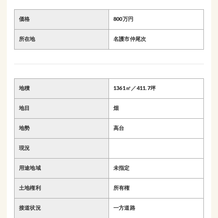
価格
800万円
所在地
名護市仲尾次
地積
1361㎡／411.7坪
地目
畑
地勢
高台
現況
用途地域
未指定
土地権利
所有権
接道状況
一方道路