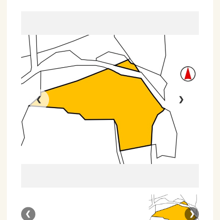
❮
❯
❮
❯