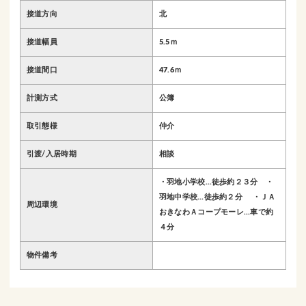
接道方向
北
接道幅員
5.5ｍ
接道間口
47.6ｍ
計測方式
公簿
取引態様
仲介
引渡/入居時期
相談
・羽地小学校…徒歩約２３分 ・
羽地中学校…徒歩約２分 ・ＪＡ
周辺環境
おきなわＡコープモーレ…車で約
４分
物件備考