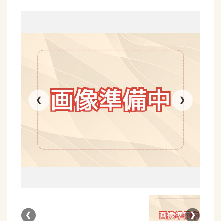
❮
❯
❮
❯