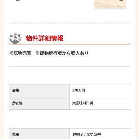
物件詳細情報
※底地売買 ※建物所有者から収入あり
価格
570万円
所在地
大宜味村白浜
地積
1908㎡／577.16坪