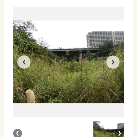
❮
❯
❮
❯