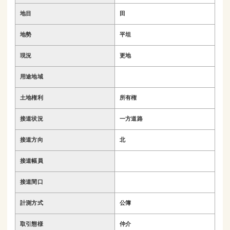
地目
田
地勢
平坦
現況
更地
用途地域
土地権利
所有権
接道状況
一方道路
接道方向
北
接道幅員
接道間口
計測方式
公簿
取引態様
仲介