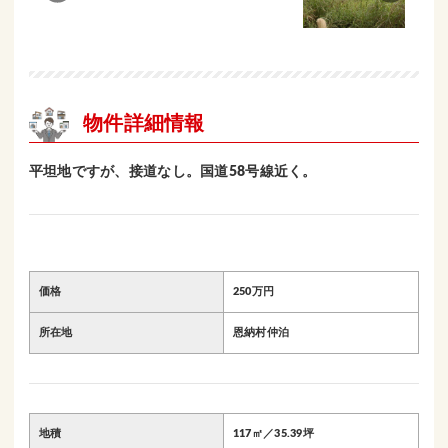
物件詳細情報
平坦地ですが、接道なし。国道58号線近く。
価格
250万円
所在地
恩納村仲泊
地積
117㎡／35.39坪